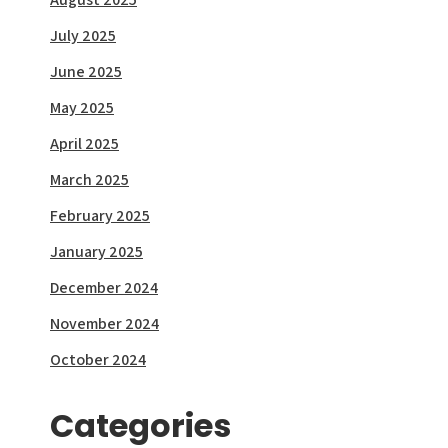
July 2025
June 2025
May 2025
April 2025
March 2025
February 2025
January 2025
December 2024
November 2024
October 2024
Categories