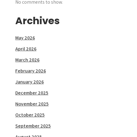
No comments to show.
Archives
May 2026
April 2026
March 2026
February 2026
January 2026
December 2025
November 2025
October 2025
September 2025
August 2025