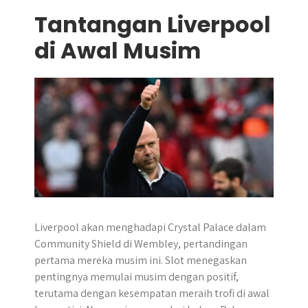
Tantangan Liverpool
di Awal Musim
Liverpool akan menghadapi Crystal Palace dalam
Community Shield di Wembley, pertandingan
pertama mereka musim ini. Slot menegaskan
pentingnya memulai musim dengan positif,
terutama dengan kesempatan meraih trofi di awal