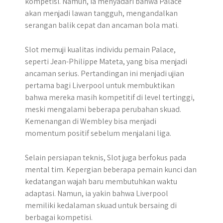
kompetisi. Namun, ia menyadari bahwa Palace
akan menjadi lawan tangguh, mengandalkan
serangan balik cepat dan ancaman bola mati.
Slot memuji kualitas individu pemain Palace,
seperti Jean-Philippe Mateta, yang bisa menjadi
ancaman serius. Pertandingan ini menjadi ujian
pertama bagi Liverpool untuk membuktikan
bahwa mereka masih kompetitif di level tertinggi,
meski mengalami beberapa perubahan skuad.
Kemenangan di Wembley bisa menjadi
momentum positif sebelum menjalani liga.
Selain persiapan teknis, Slot juga berfokus pada
mental tim. Kepergian beberapa pemain kunci dan
kedatangan wajah baru membutuhkan waktu
adaptasi. Namun, ia yakin bahwa Liverpool
memiliki kedalaman skuad untuk bersaing di
berbagai kompetisi.