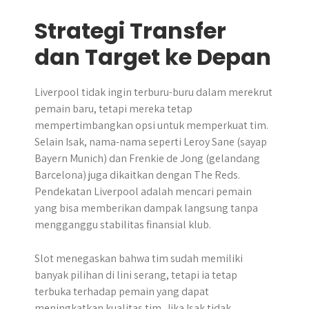
Strategi Transfer
dan Target ke Depan
Liverpool tidak ingin terburu-buru dalam merekrut
pemain baru, tetapi mereka tetap
mempertimbangkan opsi untuk memperkuat tim.
Selain Isak, nama-nama seperti Leroy Sane (sayap
Bayern Munich) dan Frenkie de Jong (gelandang
Barcelona) juga dikaitkan dengan The Reds.
Pendekatan Liverpool adalah mencari pemain
yang bisa memberikan dampak langsung tanpa
mengganggu stabilitas finansial klub.
Slot menegaskan bahwa tim sudah memiliki
banyak pilihan di lini serang, tetapi ia tetap
terbuka terhadap pemain yang dapat
meningkatkan kualitas tim. Jika Isak tidak