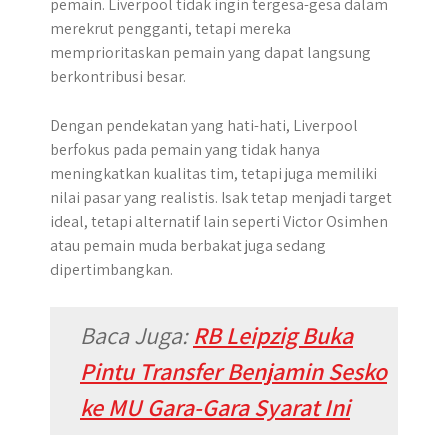
pemain. Liverpool tidak ingin tergesa-gesa dalam
merekrut pengganti, tetapi mereka
memprioritaskan pemain yang dapat langsung
berkontribusi besar.
Dengan pendekatan yang hati-hati, Liverpool
berfokus pada pemain yang tidak hanya
meningkatkan kualitas tim, tetapi juga memiliki
nilai pasar yang realistis. Isak tetap menjadi target
ideal, tetapi alternatif lain seperti Victor Osimhen
atau pemain muda berbakat juga sedang
dipertimbangkan.
Baca Juga:
RB Leipzig Buka
Pintu Transfer Benjamin Sesko
ke MU Gara-Gara Syarat Ini