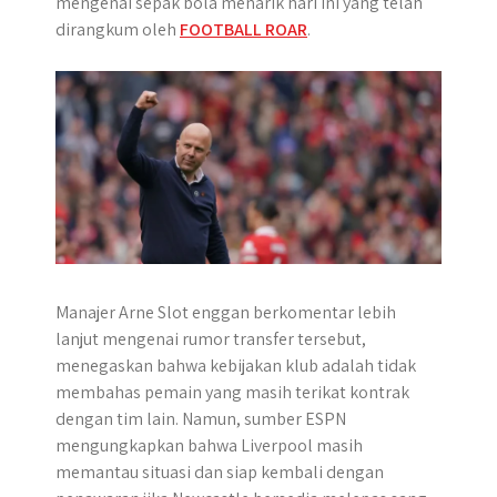
mengenai sepak bola menarik hari ini yang telah
p
k
e
m
dirangkum oleh
FOOTBALL ROAR
.
r
Manajer Arne Slot enggan berkomentar lebih
lanjut mengenai rumor transfer tersebut,
menegaskan bahwa kebijakan klub adalah tidak
membahas pemain yang masih terikat kontrak
dengan tim lain. Namun, sumber ESPN
mengungkapkan bahwa Liverpool masih
memantau situasi dan siap kembali dengan